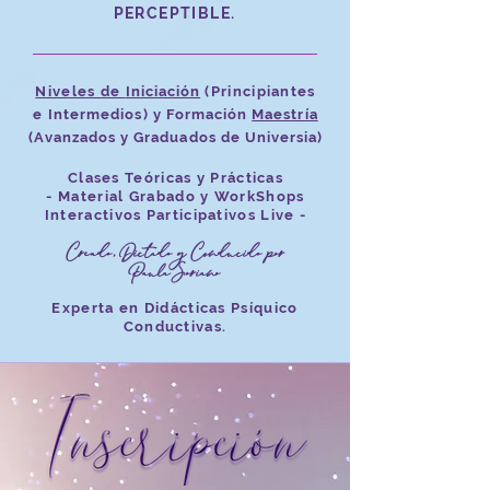
PERCEPTIBLE.
Niveles de
Iniciación
(Principiantes
e
Intermedios) y Formación
Maestría
(Avanzados y Graduados de Universia)
Clases Teóricas y Prácticas
- Material Grabado y WorkShops
Interactivos Participativos Live -
Creado, Dictado y Conducido por
Paula Soriano
Experta en Didácticas Psíquico
Conductivas.