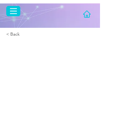
< Back
This is a Title 03