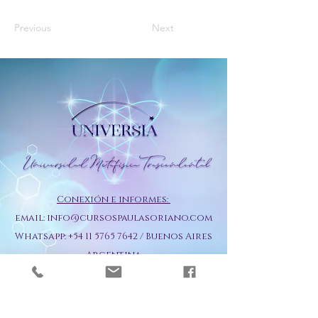
Previous
Next
Conexión e informes:
email:
info@cursospaulasoriano.com
Whatsapp:
+54 11 5765 7642
/ Buenos Aires
Argentina
Método Lic. Paula Soriano.
Programa de Cursos y
masterClasses de Iniciación y