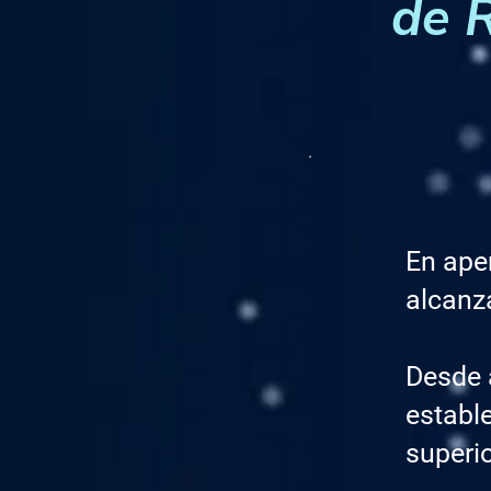
de 
En apen
alcanz
Desde a
establ
superio