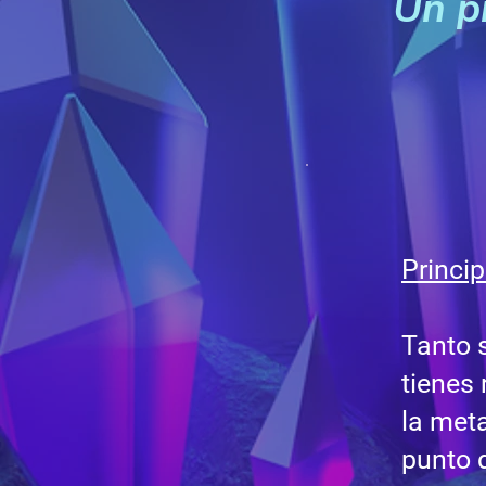
Un p
Princi
Tanto 
tienes 
la meta
punto d