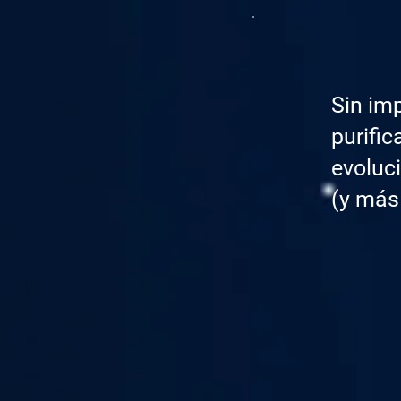
Sin imp
purific
evoluci
(y más 