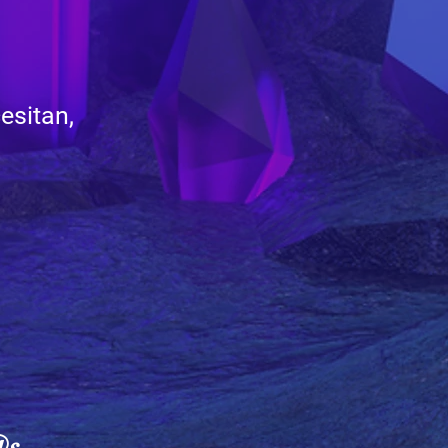
esitan,
d@s —