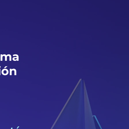
rama
ión