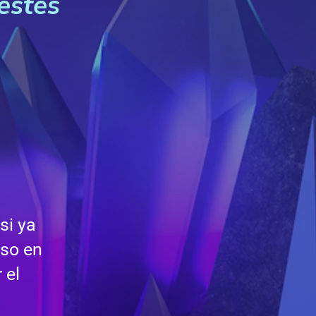
estés
si ya
uso en
 el