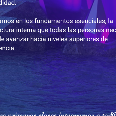
didad.
amos en los fundamentos esenciales, la
ctura interna que todas las personas nec
de avanzar hacia niveles superiores de
encia.
as primeras clases integramos a to