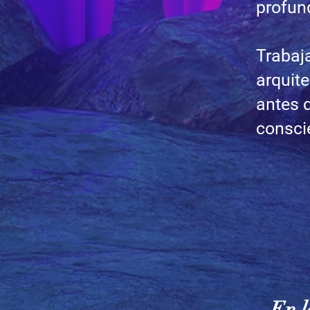
profun
Trabaj
arquite
antes 
consci
En l