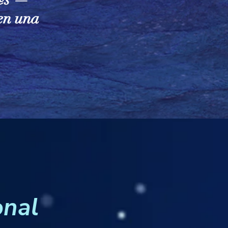
en una
onal