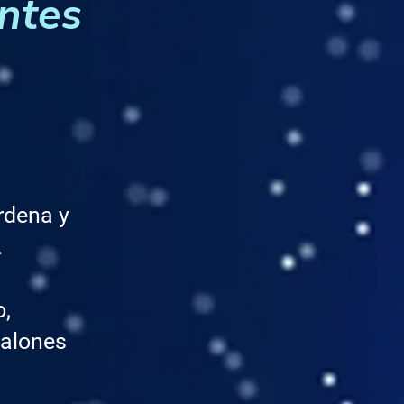
ntes
ordena y
.
o,
calones