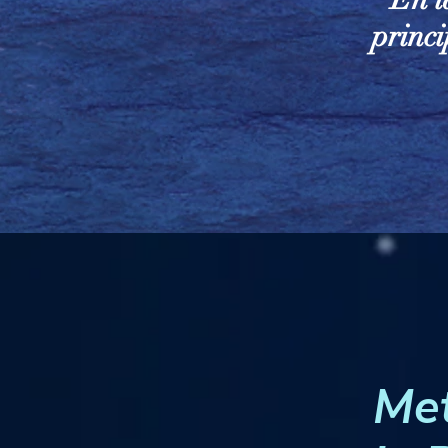
princ
Met