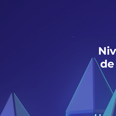
Niv
de